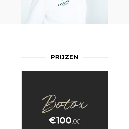
PRIJZEN
Botox
€100
,00