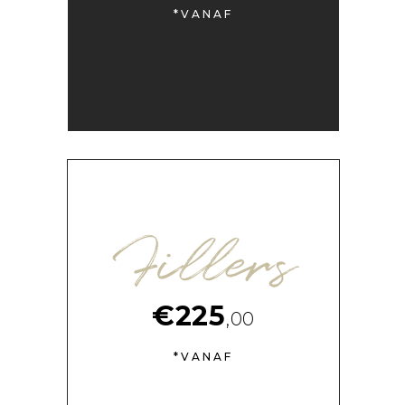
*VANAF
Fillers
€225
,00
*VANAF