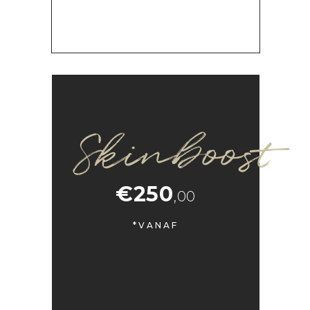
Skinboost
€250
,00
*VANAF